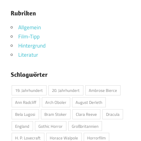
Rubriken
Allgemein
Film-Tipp
Hintergrund
Literatur
Schlagwörter
19. Jahrhundert
20. Jahrhundert
Ambrose Bierce
Ann Radcliff
Arch Oboler
August Derleth
Bela Lugosi
Bram Stoker
Clara Reeve
Dracula
England
Gothic Horror
Großbritannien
H. P. Lovecraft
Horace Walpole
Horrorfilm